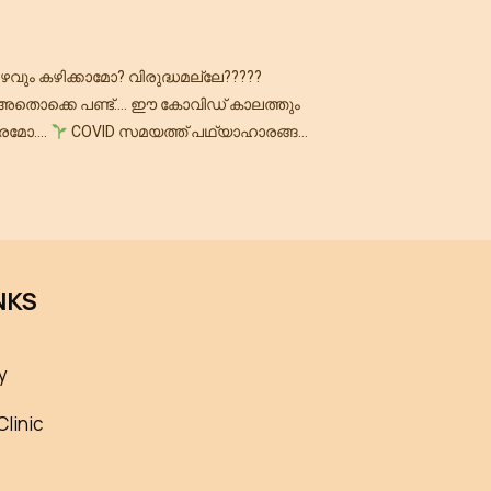
ഴവും കഴിക്കാമോ? വിരുദ്ധമല്ലേ?????
 അതൊക്കെ പണ്ട്…. ഈ കോവിഡ് കാലത്തും
ാരമോ….
COVID സമയത്ത് പഥ്യാഹാരങ്ങൾ
….???…
മലയാളിയുടെ ആഹാരശീലങ്ങൾ
ക്കേണ്ടത്തുണ്ടോ….?
ഒരു ഗർഭിണിക്ക്
NKS
y
Clinic