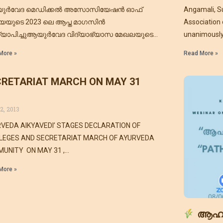
ഖ്യാപിച്ചു
ർവേദ മെഡിക്കൽ അസോസിയേഷൻ ഓഫ്
Angamali, S
്യയുടെ 2023 ലെ ആപ്ത മാഗസിൻ
Association 
്യാപിച്ചുആയുർവേദ വിദ്യാഭ്യാസ മേഖലയുടെ
unanimously
ത്മകതയുടെ മുഖപ്പതിപ്പാണ് കോളേജ്
Secretary, 
More »
Read More »
ിനുകൾ. മികച്ച് കോളേജ് മാഗസിനുകളെ
കരിക്കുന്നതിൻ്റെ ഭാഗമായി എ.എം. എ ഐ
CRETARIAT MARCH ON MAY 31
2, 2013
RVEDA AIKYAVEDI’ STAGES DECLARATION OF
ILEGES AND SECRETARIAT MARCH OF AYURVEDA
UNITY ON MAY 31 ,
VANANTHAPURAM:::::::::::::::: 1.Give appropriate
More »
deration to Ayurveda in proposed health policy 2.
lish Ayush
ആഹാ