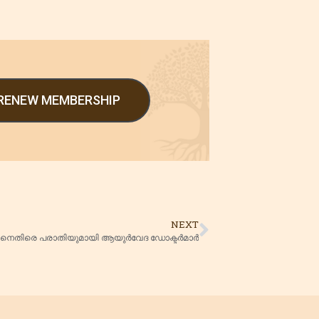
/RENEW MEMBERSHIP
NEXT
െതിരെ പരാതിയുമായി ആയുർവേദ ഡോക്ടർമാർ