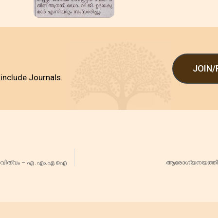
JOIN
include Journals.
ധാവിത്വം – എ .എം.എ.ഐ
ആരോഗ്യനയത്തിന