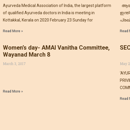
പ്ര
Ayurveda Medical Association of India, the largest platform
ആയു
of qualified Ayurveda doctors in India is meeting in
ഇന്ത
Kottakkal, Kerala on 2020 February 23 Sunday for
പ്രഖ
സർഗാ
Read More »
Read 
മാഗസ
അംഗീ
Women’s day- AMAI Vanitha Committee,
SE
Wayanad March 8
March 3, 2017
May 2
‘AYU
PRIV
COMM
Read More »
THIRU
Read 
consi
Estab