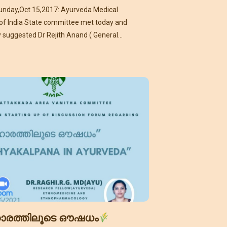
unday,Oct 15,2017: Ayurveda Medical
of India State committee met today and
 suggested Dr Rejith Anand ( General
AMAI State committee) and
രത്തിലൂടെ ഔഷധം