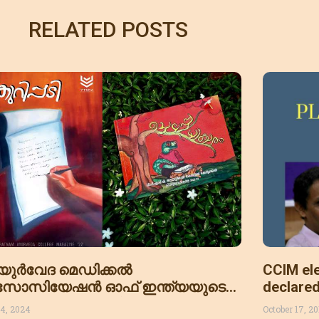
RELATED POSTS
ുർവേദ മെഡിക്കൽ
CCIM ele
ോസിയേഷൻ ഓഫ് ഇന്ത്യയുടെ
declared
3 ലെ ആപ്ത മാഗസിൻ പുരസ്കാരം
4, 2024
October 17, 2