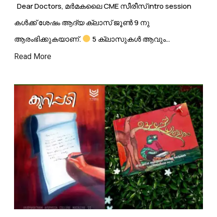
Dear Doctors, മർമകലൈ CME സീരീസ് intro session
കൾക്ക് ശേഷം ആദ്യ ക്ലാസ് ജൂൺ 9 നു
ആരംഭിക്കുകയാണ്.
5 ക്ലാസുകൾ ആവും
ഉണ്ടാകുക. ഒരു ദിവസം മുഴുവൻ നീണ്ടു നിൽകുന്ന
Read More
രീതിയിൽ
160 മർമങ്ങൾ ഇതിൽ…