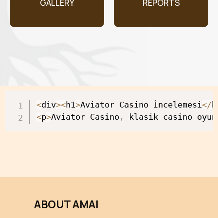
GALLERY
REPORTS
<
div
>
<
h1
>
Aviator Casino İncelemesi
<
/
h
<
p
>
Aviator Casino
,
 klasik casino oyun
valorbet
playio Deutschland
Spin Rise casino
herospin
ABOUT AMAI