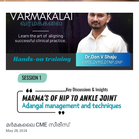
മർമകലൈ CME സീരീസ്
May 28, 2024