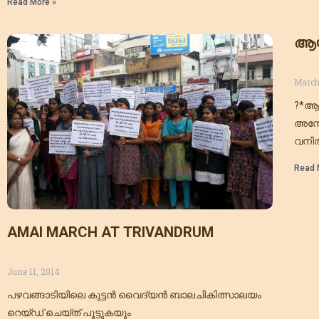
Read More »
ആയു
March
?*ആയ
അസോസ
വനിത
ദിനത
Read 
സമഗ്
നടപ്പ
AMAI MARCH AT TRIVANDRUM
June 11, 2014
പഴവങ്ങാടിയിലെ കുട്ടന്‍ വൈദ്യന്‍ ബാലചികിത്സാലയം
റെയ്ഡ് ചെയ്ത് പൂട്ടുകയും