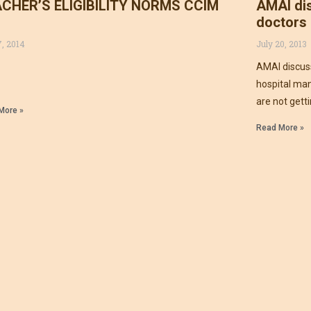
CHER’S ELIGIBILITY NORMS CCIM
AMAI di
doctors
7, 2014
July 20, 2013
AMAI discuss
hospital m
are not gett
More »
Read More »