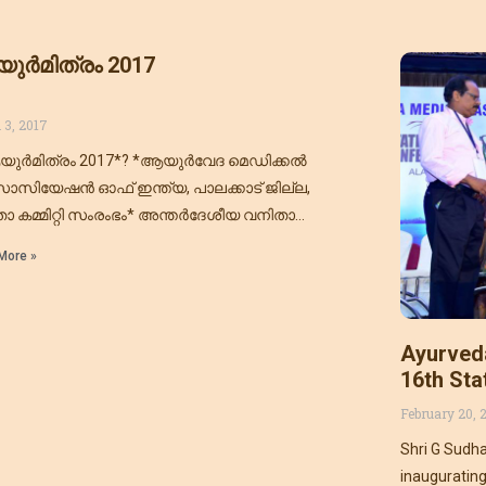
ര്‍മിത്രം 2017
 3, 2017
ുര്‍മിത്രം 2017*? *ആയുര്‍വേദ മെഡിക്കല്‍
ിയേഷന്‍ ഓഫ് ഇന്ത്യ, പാലക്കാട്‌ ജില്ല,
ാ കമ്മിറ്റി സംരംഭം* അന്തർദേശീയ വനിതാ
്തോട് അനുബന്ധിച്ച് സ്ത്രീ സമൂഹത്തിന്റെ
More »
രആരോഗ്യ പരിപാലനത്തെ ലക്ഷ്യമാക്കി
ിലാക്കുന്ന *ആയുര്‍മിത്രം 2017* എന്ന
Ayurveda
16th Sta
Glimpse
February 20, 
Shri G Sudha
inauguratin