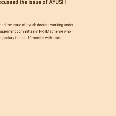
scussed the issue of AYUSH
ed the issue of ayush doctors working under
anagement committee in NRHM scheme who
ing salary for last 10months with state