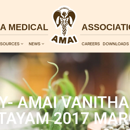
ESOURCES
NEWS
CAREERS
DOWNLOADS
Y- AMAI VANITHA
TAYAM 2017 MAR