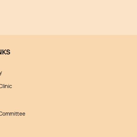
NKS
y
Clinic
 Committee