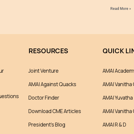
Read More »
RESOURCES
QUICK LI
ur
Joint Venture
AMAI Academ
AMAI Against Quacks
AMAI Vanitha 
uestions
Doctor Finder
AMAI Yuvatha
Download CME Articles
AMAI Vanitha
President’s Blog
AMAI R & D