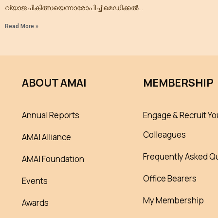
വ്യാജചികിത്സയെന്നാരോപിച്ച് മെഡിക്കല്‍
പ്രാക്ടീഷണറെ അറസ്റ്റ് ചെയ്യുകയും ചെയ്ത അലോപ്പതി
Read More »
ഡി.എം.ഒയുടെ നടപടിയില്‍ പ്രതിഷേധിച്ച് ആയുര്‍വേദ
ഐക്യവേദിയുടെ നേതൃത്വത്തില്‍ സെക്രട്ടേറിയറ്റ്
മാര്‍ച്ചും ധര്‍ണയും നടത്തി. എഴുപതിലേറെ
ABOUT AMAI
MEMBERSHIP
Annual Reports
Engage & Recruit Yo
Colleagues
AMAI Alliance
Frequently Asked Q
AMAI Foundation
Office Bearers
Events
My Membership
Awards