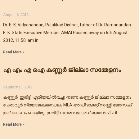
August 6, 2012
Dr. E. K. Vidyanandan, Palakkad District, father of Dr. Ramanandan.
E. K. State Executive Member AMAI Passed away on 6th August
2012, 11.50. am in
Read More »
എ എം എ ഐ കണ്ണൂർ ജില്ലാ സമ്മേളനം
January 10, 2019
കണ്ണൂർ: ഇരിട്ടി ഏരിയയിൽവച്ചു നടന്ന കണ്ണൂർ ജില്ലാ സമ്മേളനം
പേരാവൂർ നിയോജകമണ്ഡലം MLA അഡ്വക്കേറ്റ് സണ്ണി ജോസഫ്
ഉത്‌ഘാടനം ചെയ്തു ..ഇരിട്ടി നഗരസഭ അധ്യക്ഷൻ പി പി
അശോകൻ ചടങ്ങിൽ മുഖ്യഥിതിആയിരിക്കുന്നു.ദേശീയ
Read More »
സംസ്ഥാന അവാർഡ്