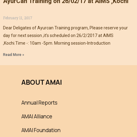
AyurCan Training on 26/02/17 at AIMS ,Kochi
February 11, 2017
Dear Deligates of Ayurcan Training program, Please reserve your
day for next session ,it’s scheduled on 26/2/2017 at AIMS
,Kochi.Time -: 10am -5pm. Morning session-Introduction
Read More »
ABOUT AMAI
Annual Reports
AMAI Alliance
AMAI Foundation