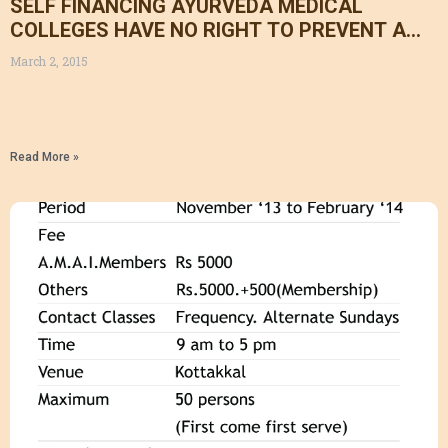
SELF FINANCING AYURVEDA MEDICAL
COLLEGES HAVE NO RIGHT TO PREVENT A
PERSON FROM JOINING AT GOVERNMENT
March 2, 2015
SERVICE/BETTER PLACES..
Read More »