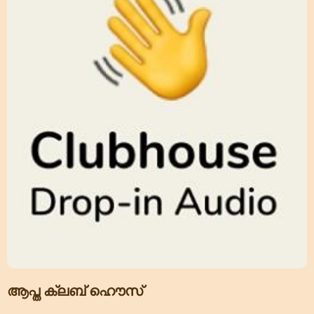
ആപ്ത ക്ലബ് ഹൌസ്