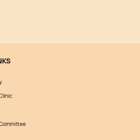
NKS
y
Clinic
 Committee