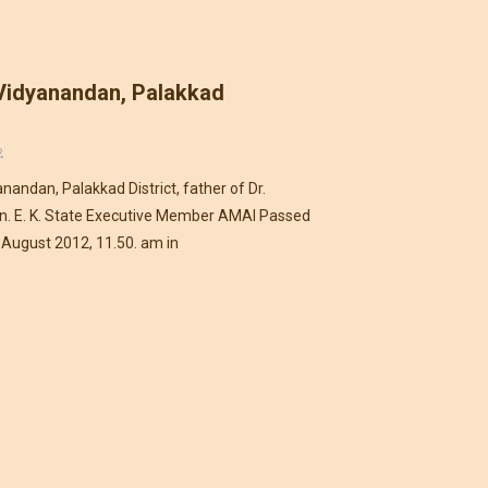
. Vidyanandan, Palakkad
2
yanandan, Palakkad District, father of Dr.
 E. K. State Executive Member AMAI Passed
August 2012, 11.50. am in