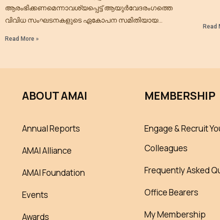
ആരംഭിക്കണമെന്നാവശ്യപ്പെട്ട് ആയുര്‍വേദരംഗത്തെ
വിവിധ സംഘടനകളുടെ ഏകോപന സമിതിയായ
Read 
ആയുര്‍വേദ ഐക്യവേദി സെക്രട്ടറിയേറ്റ് മാര്‍ച്ചും
Read More »
ധര്‍ണയും നടത്തി.വി.ഡി. സതീശന്‍ എം.എല്‍.എ
ഉദ്ഘാടനം ചെയ്തു. ആയുഷ് വകുപ്പ് നിലവില്‍
വരണമെന്ന നിലപാടിലാണ് സര്‍ക്കാരെന്ന്
ABOUT AMAI
MEMBERSHIP
Annual Reports
Engage & Recruit Yo
Colleagues
AMAI Alliance
Frequently Asked Q
AMAI Foundation
Office Bearers
Events
My Membership
Awards