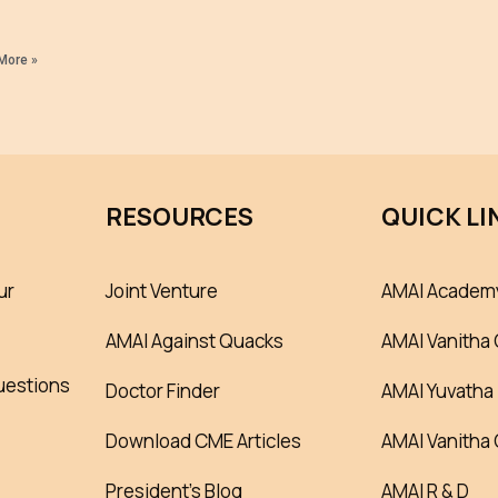
More »
RESOURCES
QUICK LI
ur
Joint Venture
AMAI Academ
AMAI Against Quacks
AMAI Vanitha 
uestions
Doctor Finder
AMAI Yuvatha
Download CME Articles
AMAI Vanitha
President’s Blog
AMAI R & D