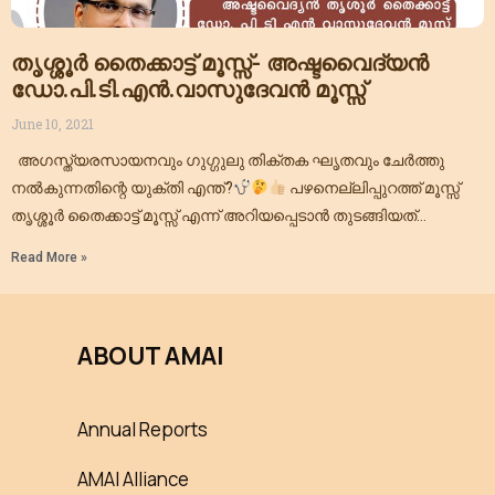
തൃശ്ശൂർ തൈക്കാട്ട് മൂസ്സ്- അഷ്ടവൈദ്യൻ
ഡോ.പി.ടി.എൻ.വാസുദേവൻ മൂസ്സ്
June 10, 2021
അഗസ്ത്യരസായനവും ഗുഗ്ഗുലു തിക്തക ഘൃതവും ചേർത്തു
നൽകുന്നതിന്റെ യുക്തി എന്ത്?
പഴനെല്ലിപ്പുറത്ത് മൂസ്സ്
തൃശ്ശൂർ തൈക്കാട്ട് മൂസ്സ് എന്ന് അറിയപ്പെടാൻ തുടങ്ങിയത്
എങ്ങനെ?
ശക്‌തൻ തമ്പുരാനും തൃശ്ശൂർ തൈക്കാട്ട് മൂസ്സും
Read More »
തമ്മിലുള്ള
ABOUT AMAI
Annual Reports
AMAI Alliance