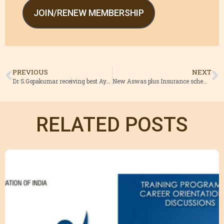
JOIN/RENEW MEMBERSHIP
PREVIOUS
NEXT
Dr S.Gopakumar receiving best Ayurveda teacher award on national Ayurveda day
New Aswas plus Insurance scheme from AMAI
RELATED POSTS