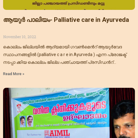
ആയുർ പാലിയം- Palliative care in Ayurveda
November 10, 2022
കൊല്ലം ജില്ലയിൽ ആദ്യമായി ഗവൺമെൻറ് ആയുർവേദ
സ്ഥാപനങ്ങളിൽ (palliative c a r e in Ayurveda ) എന്ന പ്രോജക്ട്
നടപ്പാ ക്കിയ കൊല്ലം ജില്ല പഞ്ചായത്ത് പ്രസിഡൻറ്
അഡ്വക്കേറ്റ് സാം ഡാനിയേൽ
Read More »